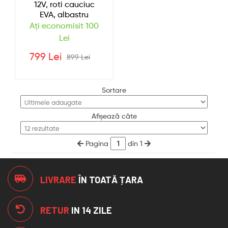
12V, roti cauciuc
EVA, albastru
Ați economisit 100
Lei
799 Lei
899 Lei
Sortare
Afișează câte
Pagina
din 1
LIVRARE
ÎN TOATĂ ȚARA
RETUR
IN 14 ZILE