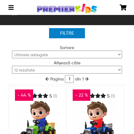
Acasă
Vehicule electrice
Tractoare electrice
FILTRE
Sortare
Afișează câte
Pagina
din 1
- 44 %
- 22 %
5
5
(1)
(1)