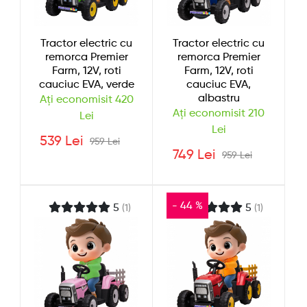
Tractor electric cu
Tractor electric cu
remorca Premier
remorca Premier
Farm, 12V, roti
Farm, 12V, roti
cauciuc EVA, verde
cauciuc EVA,
albastru
Ați economisit 420
Ați economisit 210
Lei
Lei
539 Lei
959 Lei
749 Lei
959 Lei
- 44 %
5
5
(1)
(1)