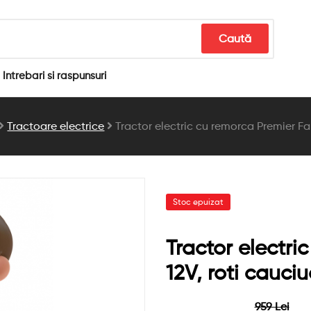
Caută
Intrebari si raspunsuri
Tractoare electrice
Tractor electric cu remorca Premier Fa
Stoc epuizat
Tractor electri
12V, roti cauci
959 Lei