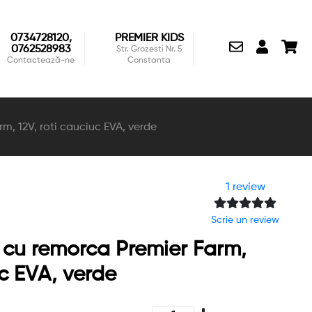
0734728120,
PREMIER KIDS
0762528983
Str. Grozesti Nr. 5
Contactează-ne
Constanta
rm, 12V, roti cauciuc EVA, verde
1 review
Scrie un review
c cu remorca Premier Farm,
uc EVA, verde