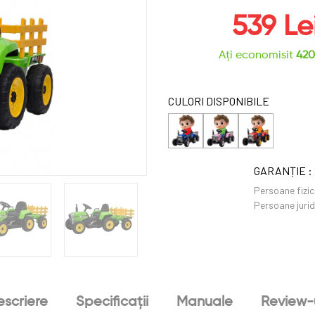
539 Le
Ați economisit
420
CULORI DISPONIBILE
GARANȚIE :
Persoane fizic
Persoane jurid
scriere
Specificații
Manuale
Review-