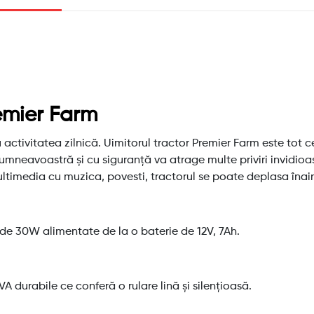
remier Farm
activitatea zilnică. Uimitorul tractor Premier Farm este tot ce
dumneavoastră și cu siguranță va atrage multe priviri invidioas
timedia cu muzica, povesti, tractorul se poate deplasa înai
 de 30W alimentate de la o baterie de 12V, 7Ah.
A durabile ce conferă o rulare lină și silențioasă.