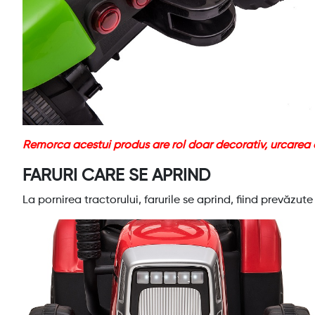
Remorca acestui produs are rol doar decorativ, urcarea 
FARURI CARE SE APRIND
La pornirea tractorului, farurile se aprind, fiind prevăzu