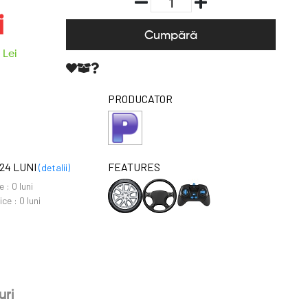
i
Cumpără
Lei
PRODUCATOR
24 LUNI
FEATURES
(detalii)
e :
0 luni
ice :
0 luni
uri