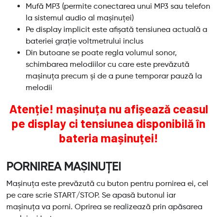
Mufă MP3 (permite conectarea unui MP3 sau telefon
la sistemul audio al mașinuței)
Pe display implicit este afișată tensiunea actuală a
bateriei grație voltmetrului inclus
Din butoane se poate regla volumul sonor,
schimbarea melodiilor cu care este prevăzută
mașinuța precum și de a pune temporar pauză la
melodii
Atenție! mașinuța nu afișează ceasul
pe display ci tensiunea disponibilă în
bateria mașinuței!
PORNIREA MAȘINUȚEI
Mașinuța este prevăzută cu buton pentru pornirea ei, cel
pe care scrie START/STOP. Se apasă butonul iar
mașinuța va porni. Oprirea se realizează prin apăsarea