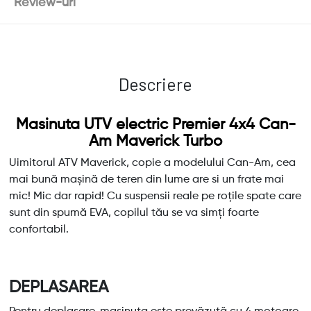
Review-uri
Descriere
Masinuta UTV electric Premier 4x4 Can-
Am Maverick Turbo
Uimitorul ATV Maverick, copie a modelului Can-Am, cea
mai bună mașină de teren din lume are si un frate mai
mic! Mic dar rapid! Cu suspensii reale pe roțile spate care
sunt din spumă EVA, copilul tău se va simți foarte
confortabil.
DEPLASAREA
Pentru deplasare, mașinuța este prevăzută cu 4 motoare