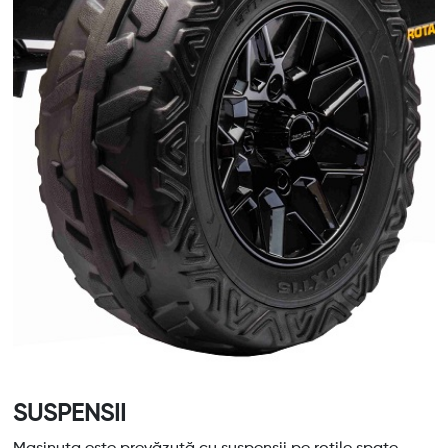
SUSPENSII
Mașinuța este prevăzută cu suspensii pe roțile spate