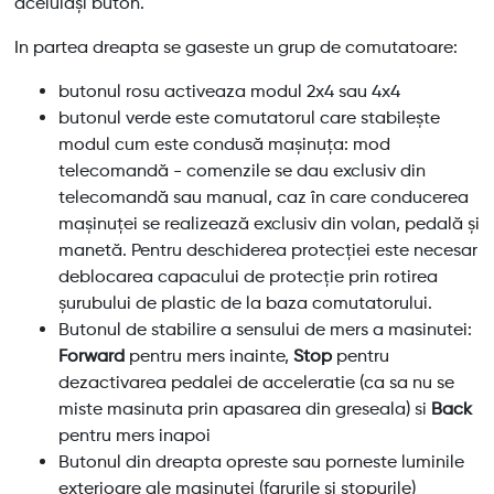
aceluiași buton.
In partea dreapta se gaseste un grup de comutatoare:
butonul rosu activeaza modul 2x4 sau 4x4
butonul verde este comutatorul care stabilește
modul cum este condusă mașinuța: mod
telecomandă - comenzile se dau exclusiv din
telecomandă sau manual, caz în care conducerea
mașinuței se realizează exclusiv din volan, pedală și
manetă. Pentru deschiderea protecției este necesar
deblocarea capacului de protecție prin rotirea
șurubului de plastic de la baza comutatorului.
Butonul de stabilire a sensului de mers a masinutei:
Forward
pentru mers inainte,
Stop
pentru
dezactivarea pedalei de acceleratie (ca sa nu se
miste masinuta prin apasarea din greseala) si
Back
pentru mers inapoi
Butonul din dreapta opreste sau porneste luminile
exterioare ale masinutei (farurile si stopurile)