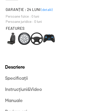
GARANȚIE :
24 LUNI
(detalii)
Persoane fizice :
0 luni
Persoane juridice :
0 luni
FEATURES
Descriere
Specificații
Instrucțiuni&Video
Manuale