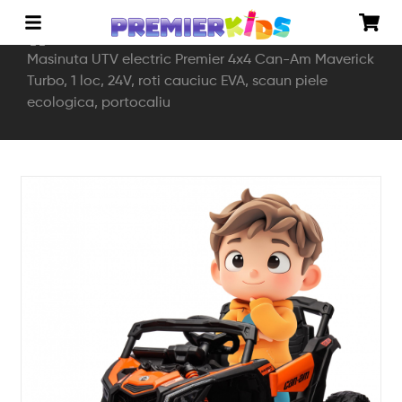
Acasă
Vehicule electrice
Masinute electrice
Masinuta UTV electric Premier 4x4 Can-Am Maverick
Turbo, 1 loc, 24V, roti cauciuc EVA, scaun piele
ecologica, portocaliu