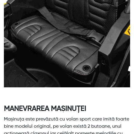
MANEVRAREA MAȘINUȚEI
Mașinuța este prevăzută cu volan sport care imită foarte
bine modelul original, pe volan există 2 butoane, unul
acționează claxonul iar celălalt pornește melodiile cu